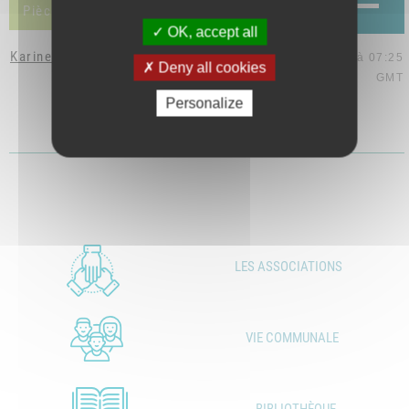
Pièces jointes (1)
OK, accept all
Karine Valette
le 23 oct. 2015 à 07:25
Deny all cookies
GMT
Personalize
INFO7.pdf
LES ASSOCIATIONS
VIE COMMUNALE
BIBLIOTHÈQUE