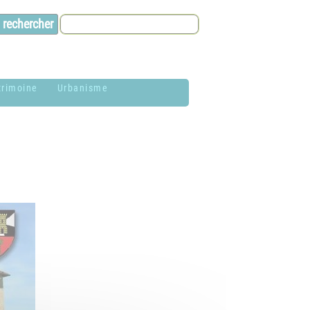
trimoine
Urbanisme
lason de la
Contacts et infos
ommune
Environnement
istoire
Dossier P.L.U. -
aires de Jardin
Approuvé le 18
décembre 2018
hotothèque
P.L.U. -
lan du village
Réglementation et
généralités
ituation
éographique
PLUi (Plan Local