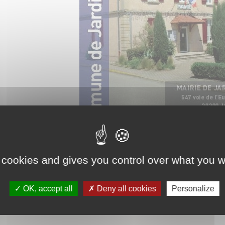
Association Trait
ieu d'accueil
d'Union - Service de
nfants-parents
médiation familiale
LAEP)
udothèques -
udomobile
ériscolaire
ôle petite enfance
ransports Scolaires
 cookies and gives you control over what you w
OK, accept all
Deny all cookies
Personalize