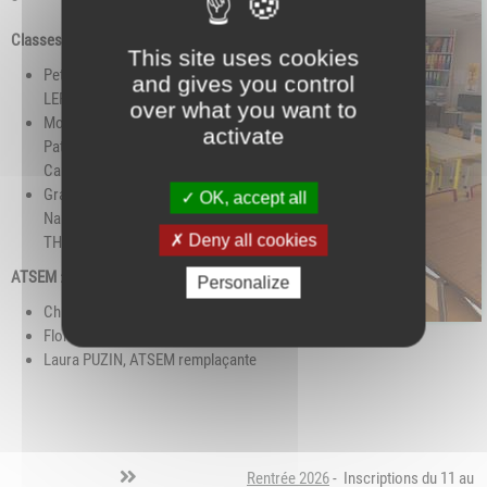
Classes
:
This site uses cookies
Petite section : Laetitia
and gives you control
LEFEBVRE
over what you want to
Moyenne section :
activate
Patricia FOURGEUX /
Carla GONZALEZ
Grande section :
OK, accept all
Nancy OVING / Estelle
Deny all cookies
THIVEND
ATSEM
:
Personalize
Christelle BUATIER
Florence DELHOUME
Laura PUZIN, ATSEM remplaçante
Rentrée 2026
- Inscriptions du 11 au