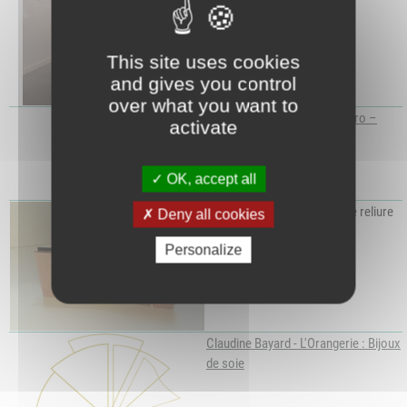
This site uses cookies
and gives you control
over what you want to
Sophie Art by Sophie Roupeiro –
activate
Bijoux de cuir
-
sophie.0206@yahoo.fr
OK, accept all
ATELIER DE DOM
- Cours de reliure
Deny all cookies
Personalize
Claudine Bayard - L'Orangerie : Bijoux
de soie