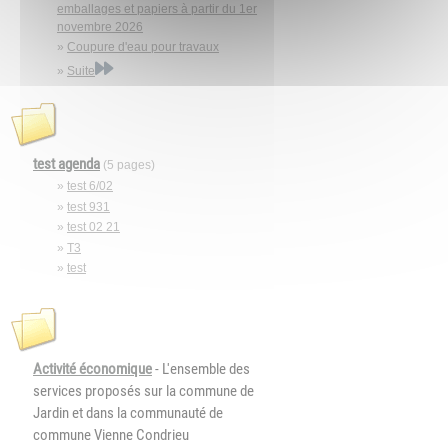
emballages et papiers à partir du 1er
novembre 2026
»
Coupure d'eau pour travaux
»
Suite
test agenda
(5 pages)
»
test 6/02
»
test 931
»
test 02 21
»
T3
»
test
Activité économique
- L'ensemble des
services proposés sur la commune de
Jardin et dans la communauté de
commune Vienne Condrieu