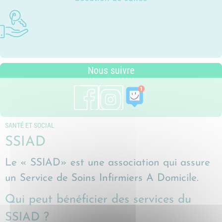
Photothèque
Dossier P.L.U. - Approuvé le 18
Ludothèques - Ludomobile
Association Trait d'Union - Service
Tarifs communaux
décembre 2018
Plan du village
de médiation familiale
Périscolaire
P.L.U. - Réglementation et
Situation géographique
Pôle petite enfance
généralités
Transports Scolaires
PLUi (Plan Local d'Urbanisme
Nous suivre
intercommunal)
Risques Majeurs
Taxes
Voirie
SANTÉ ET SOCIAL
SSIAD
Le « SSIAD» est une association qui assure
un Service de Soins Infirmiers A Domicile.
Qui peut bénéficier des services du
SSIAD ?