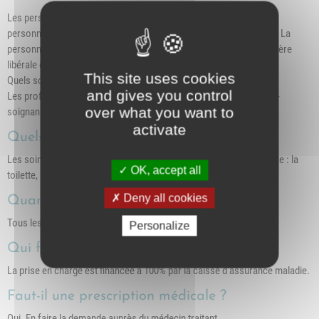
Les personnes pouvant bénéficier des services du SSIAD sont les
personnes âgées de plus de 60 ans et les personnes handicapées. La
personne aidée conserve le libre choix de son médecin, de l'infirmière
libérale ou de tout autre professionnel de la santé.
This site uses cookies
Quels sont les professionnels qui composent l'équipe du SSIAD ?
and gives you control
Les professionnel(le)s qui interviennent à domicile sont des aides-
over what you want to
soignantes diplômées, encadrées par une infirmière coordinatrice.
activate
Quels sont les soins prodigués ?
Les soins d'hygiène et d'aide aux actes essentiels de la vie courante : la
OK, accept all
toilette, le lever, le coucher et l'habillage.
Deny all cookies
Quand ?
Tous les jours, mais aussi ponctuellement.
Personalize
Qui finance la prise en charge des soins ?
La prise en charge est financée à 100% par la caisse d'assurance maladie.
Faut-il une prescription médicale ?
Oui. En faire la demande auprès du médecin traitant.