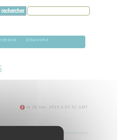
trimoine
Urbanisme
lason de la
Contacts et infos
ommune
5
Environnement
istoire
Dossier P.L.U. -
aires de Jardin
Approuvé le 18
décembre 2018
hotothèque
le 25 nov. 2015 à 07:52 GMT
P.L.U. -
lan du village
Réglementation et
généralités
CM 280915.pdf
ituation
éographique
PLUi (Plan Local