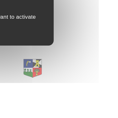
d'Urbanisme
intercommunal)
ant to activate
Risques Majeurs
Taxes
E
Voirie