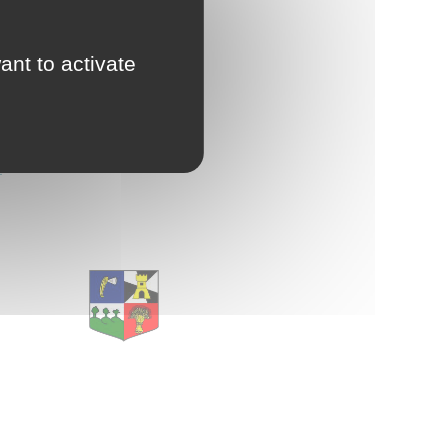
d'Urbanisme
intercommunal)
ant to activate
Risques Majeurs
Taxes
Voirie
E