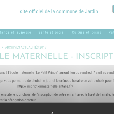
site officiel de la commune de Jardin
fance et jeunesse
Santé et social
Culture et loisirs
Pa
ssistantes
ADMR
Bibliothèque
B
ARCHIVES ACTUALITÉS 2017
aternelles ou
Municipale
c
LE MATERNELLE - INSCRIP
CCAS
amiliales
Équipements
H
Centres sociaux
entre de loisirs
communaux
ons à l’école maternelle "Le Petit Prince" auront lieu du vendredi 7 avril au vend
M
usical - MUSICAVI
Logement
Nos associations &
 qui vous permettra de choisir le jour et le créneau horaire de votre choix pour l
P
cole élémentaire
syndicats
http://inscriptionmaternelle.antalie.fr/
Médical et
Marc Lentillon"
ensuite le jour choisi de l'inscription de votre enfant avec le livret de famille,
paramédical
P
nt la dérogation obtenue.
cole maternelle "Le
SSIAD
S
etit Prince"
g