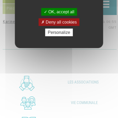
Pièces jointes (1)
OK, accept all
Karine Valette
Deny all cookies
le 18 sep. 2017 à 06:55
GMT
Personalize
CR CM 250117.pdf
LES ASSOCIATIONS
VIE COMMUNALE