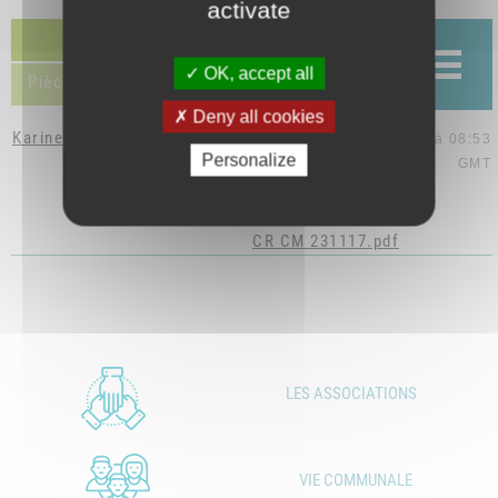
activate
Discussion (1)
OK, accept all
Pièces jointes (1)
Deny all cookies
Karine Valette
le 19 déc. 2017 à 08:53
Personalize
GMT
CR CM 231117.pdf
LES ASSOCIATIONS
VIE COMMUNALE