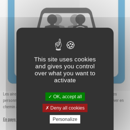
This site uses cookies
and gives you control
over what you want to
activate
Les aires de covoiturage sont un lieu de rendez-vous pour toutes les
OK, accept all
personnes désireuses de covoiturer. Elles permettent de se retrouver en
chemin afin de faire voiture commune pour la suite du trajet.
Deny all cookies
Personalize
En pays viennois, il y a 3 aires de covoiturage
: