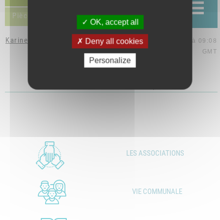
Pièces jointes (1)
OK, accept all
Karine Valette
Deny all cookies
le 26 oct. 2018 à 09:08
GMT
Personalize
CM 300718.pdf
LES ASSOCIATIONS
VIE COMMUNALE