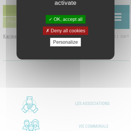
activate
Discussion (1)
OK, accept all
Pièces jointes (1)
Deny all cookies
Karine Valette
le 3 mai 2019 à 08:21 GMT
Personalize
CR CM 101218.pdf
LES ASSOCIATIONS
VIE COMMUNALE