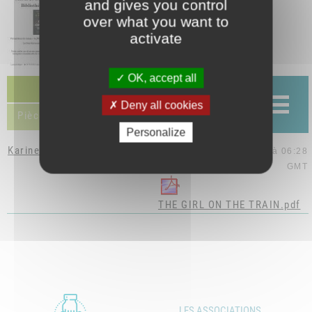
and gives you control
over what you want to
activate
OK, accept all
Discussion (1)
Deny all cookies
Pièces jointes (1)
Personalize
Karine Valette
le 17 oct. 2019 à 06:28
GMT
THE GIRL ON THE TRAIN.pdf
LES ASSOCIATIONS