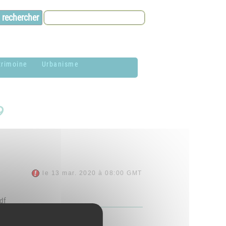
trimoine
Urbanisme
lason de la
Contacts et infos
ommune
9
Environnement
istoire
Dossier P.L.U. -
aires de Jardin
Approuvé le 18
décembre 2018
hotothèque
le 13 mar. 2020 à 08:00 GMT
P.L.U. -
lan du village
Réglementation et
df
généralités
ituation
éographique
PLUi (Plan Local