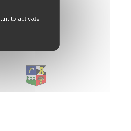
d'Urbanisme
intercommunal)
ant to activate
Risques Majeurs
Taxes
E
Voirie