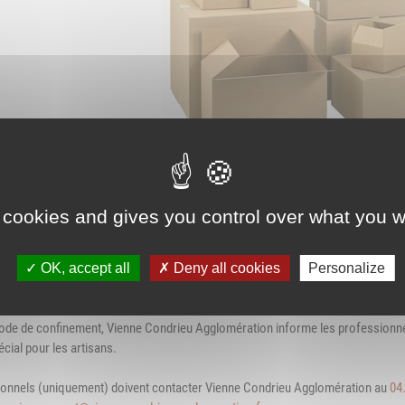
Association Trait
ieu d'accueil
d'Union - Service de
nfants-parents
médiation familiale
LAEP)
udothèques -
udomobile
ériscolaire
ôle petite enfance
 cookies and gives you control over what you w
ransports Scolaires
OK, accept all
Deny all cookies
Personalize
iode de confinement, Vienne Condrieu Agglomération informe les professionne
écial pour les artisans.
ionnels (uniquement) doivent contacter Vienne Condrieu Agglomération au
04