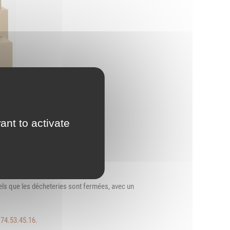
d'Urbanisme
intercommunal)
Risques Majeurs
Taxes
Voirie
ant to activate
ls que les décheteries sont fermées, avec un
.74.53.45.16.