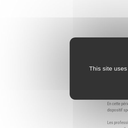
L
Emploi
e
(
Publications
L
Location de salles
L
Services entre
P
jardinois
P
Tarifs communaux
This site uses
T
En cette pér
dispositif sp
Les profess