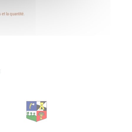
 et la quantité.
E