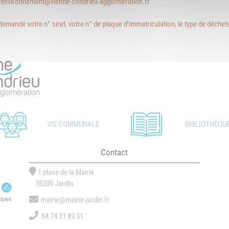
:
environnement@vienne-condrieu-agglomeration.fr
demandé votre n° siret, votre n° de plaque d'immatriculation, le type de déchets
VIE COMMUNALE
BIBLIOTHÈQU
Contact
1 place de la Mairie
38200 Jardin
mairie@mairie-jardin.fr
04 74 31 89 31