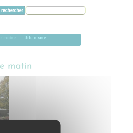
trimoine
Urbanisme
lason de la
Contacts et infos
ommune
e matin
Environnement
istoire
Dossier P.L.U. -
aires de Jardin
Approuvé le 18
décembre 2018
hotothèque
P.L.U. -
lan du village
Réglementation et
généralités
ituation
éographique
PLUi (Plan Local