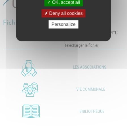
OK, accept all
Deny all cookies
Fichiers
Personalize
responsable administrative PITU
juillet 2020.pdf
Télécharger le fichier
LES ASSOCIATIONS
VIE COMMUNALE
BIBLIOTHÈQUE