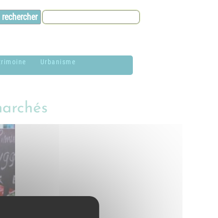
trimoine
Urbanisme
lason de la
Contacts et infos
ommune
marchés
Environnement
istoire
Dossier P.L.U. -
aires de Jardin
Approuvé le 18
décembre 2018
hotothèque
P.L.U. -
lan du village
Réglementation et
généralités
ituation
éographique
PLUi (Plan Local