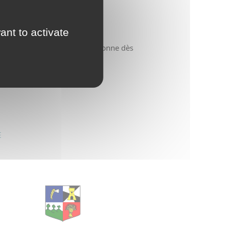
d'Urbanisme
intercommunal)
ant to activate
Risques Majeurs
e obligatoire pour toute personne dès 
Taxes
Voirie
E