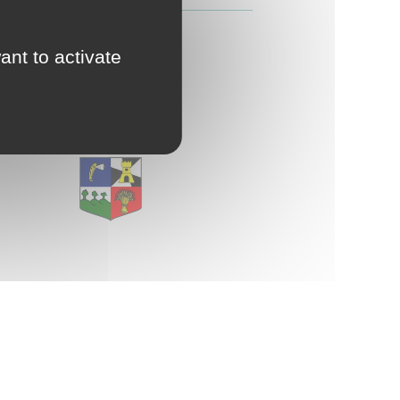
d'Urbanisme
intercommunal)
ant to activate
E
Risques Majeurs
Taxes
Voirie