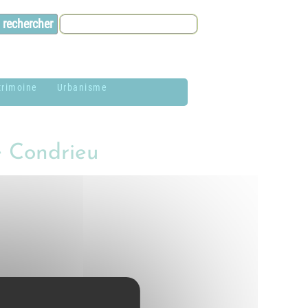
trimoine
Urbanisme
lason de la
Contacts et infos
ommune
e Condrieu
Environnement
istoire
Dossier P.L.U. -
aires de Jardin
Approuvé le 18
décembre 2018
hotothèque
P.L.U. -
lan du village
Réglementation et
généralités
ituation
a mediatheque de Condrieu.pdf
éographique
PLUi (Plan Local
r