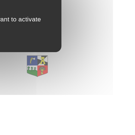
d'Urbanisme
intercommunal)
ant to activate
Risques Majeurs
E
Taxes
Voirie