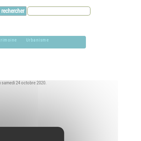
trimoine
Urbanisme
lason de la
Contacts et infos
ommune
Environnement
istoire
u samedi 24 octobre 2020.
Dossier P.L.U. -
aires de Jardin
Approuvé le 18
décembre 2018
hotothèque
P.L.U. -
lan du village
Réglementation et
généralités
ituation
éographique
PLUi (Plan Local