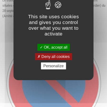
Le stationnement sera interdit sur toutes les pièces de stationnement
situées devant les platanes au fond de la Place Louis Comte (Bérardier) du
28 septembre au 2 octobre 2020.
This site uses cookies
(Arrêté du Maire en date du 24/09/20)
and gives you control
over what you want to
activate
OK, accept all
Deny all cookies
Personalize