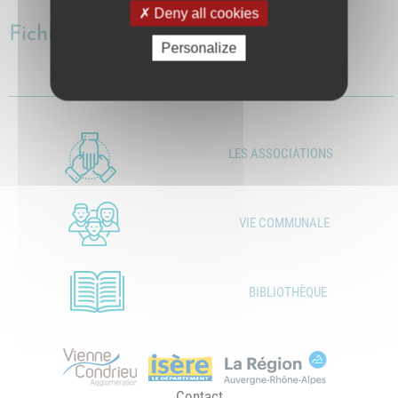
Deny all cookies
Fichiers
Personalize
Offre de service civique.pdf
Télécharger le fichier
LES ASSOCIATIONS
VIE COMMUNALE
BIBLIOTHÈQUE
Contact