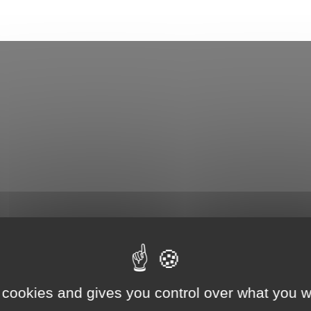
Association Trait
ieu d'accueil
d'Union - Service de
nfants-parents
médiation familiale
LAEP)
udothèques -
udomobile
ériscolaire
ôle petite enfance
ransports Scolaires
 cookies and gives you control over what you w