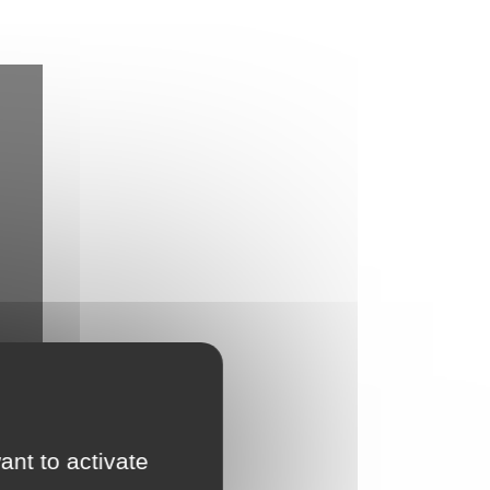
d'Urbanisme
intercommunal)
Risques Majeurs
Taxes
Voirie
ant to activate