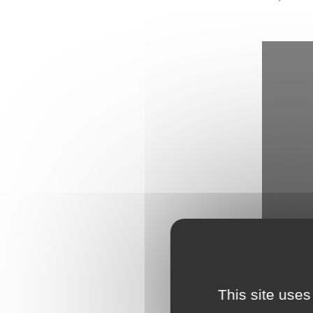
L
Emploi
e
(
Publications
L
Location de salles
L
Services entre
P
jardinois
P
Tarifs communaux
T
This site uses