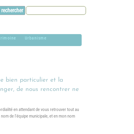
trimoine
Urbanisme
lason de la
Contacts et infos
ommune
Environnement
istoire
bien particulier et la
Dossier P.L.U. -
aires de Jardin
Approuvé le 18
anger, de nous rencontrer ne
décembre 2018
hotothèque
P.L.U. -
ordialité en attendant de vous retrouver tout au
lan du village
Réglementation et
u nom de l'équipe municipale, et en mon nom
généralités
ituation
éographique
PLUi (Plan Local