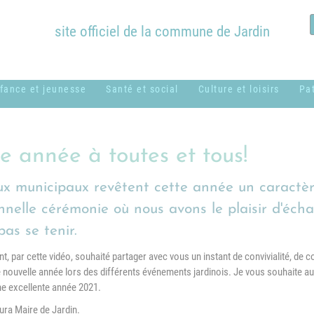
site officiel de la commune de Jardin
fance et jeunesse
Santé et social
Culture et loisirs
Pa
ssistantes
ADMR
Bibliothèque
B
aternelles ou
Municipale
c
e année à toutes et tous!
CCAS
amiliales
Équipements
H
x municipaux revêtent cette année un caractère 
Centres sociaux
entre de loisirs
communaux
M
usical - MUSICAVI
onnelle cérémonie où nous avons le plaisir d'éch
Logement
Nos associations &
as se tenir.
P
cole élémentaire
syndicats
Médical et
Marc Lentillon"
t, par cette vidéo, souhaité partager avec vous un instant de convivialité, de c
paramédical
P
e nouvelle année lors des différents événements jardinois. Je vous souhaite a
cole maternelle "Le
e excellente année 2021.
SSIAD
S
etit Prince"
g
ura Maire de Jardin.