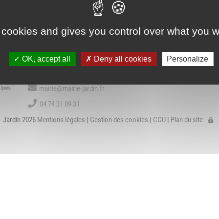
Association Trait
ieu d'accueil
d'Union - Service de
VIE COMMUNALE
BIBLIOTHÈQU
nfants-parents
médiation familiale
LAEP)
 cookies and gives you control over what you w
Contact
udothèques -
OK, accept all
Deny all cookies
Personalize
udomobile
1 place de la Mairie
38200 Jardin
ériscolaire
mairie@mairie-jardin.fr
ôle petite enfance
04 74 31 89 31
Jardin 2026
Mentions légales
|
Gestion des cookies
|
CGU
|
Plan du site
ransports Scolaires