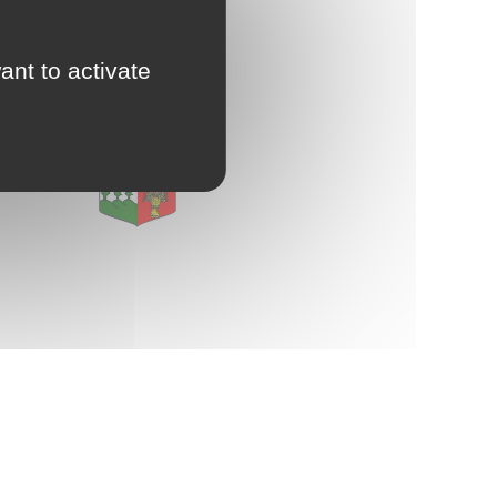
d'Urbanisme
E
intercommunal)
ant to activate
Risques Majeurs
Taxes
Voirie