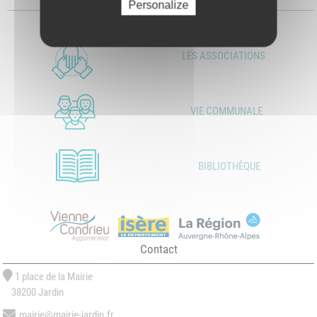
Télécharger le fichier
Personalize
LES ASSOCIATIONS
VIE COMMUNALE
BIBLIOTHÈQUE
Contact
1 place de la Mairie
38200 Jardin
mairie@mairie-jardin.fr