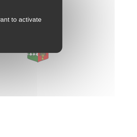
d'Urbanisme
E
intercommunal)
ant to activate
Risques Majeurs
Taxes
Voirie