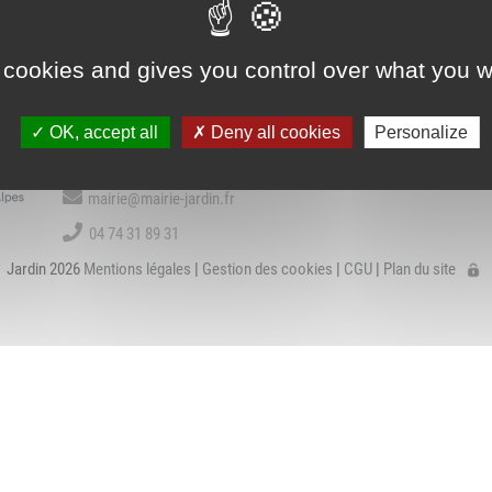
Association Trait
ieu d'accueil
d'Union - Service de
VIE COMMUNALE
BIBLIOTHÈQU
nfants-parents
médiation familiale
LAEP)
 cookies and gives you control over what you w
Contact
udothèques -
OK, accept all
Deny all cookies
Personalize
udomobile
1 place de la Mairie
38200 Jardin
ériscolaire
mairie@mairie-jardin.fr
ôle petite enfance
04 74 31 89 31
Jardin 2026
Mentions légales
|
Gestion des cookies
|
CGU
|
Plan du site
ransports Scolaires