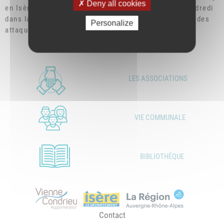
Deny all cookies
en Isère continuera de vous être envoyé tous les vendredi
dans la mesure du possible et dès lors que la saison des
Personalize
attaques aura commencé.
LES ASSOCIATIONS
VIE COMMUNALE
BIBLIOTHÈQUE
Contact