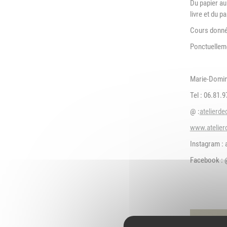
Du papier au 
L
livre et du pa
Emploi
e
(
Cours donnés
Publications
Ponctuelleme
L
Location de salles
L
Marie-Domi
Services entre
P
jardinois
Tel : 06.81.
P
@ :
atelierd
Tarifs communaux
T
www.atelie
Instagram : 
Facebook : 