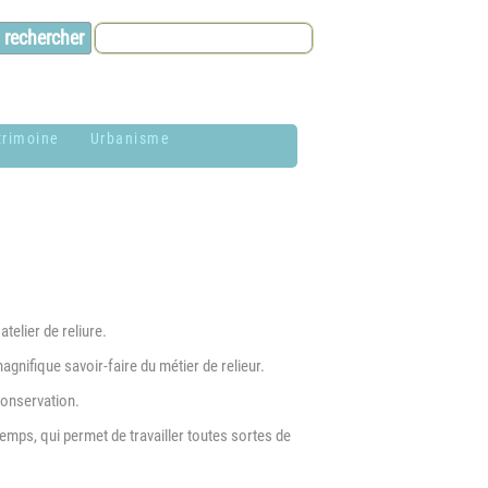
trimoine
Urbanisme
lason de la
Contacts et infos
ommune
Environnement
istoire
Dossier P.L.U. -
aires de Jardin
Approuvé le 18
telier de reliure.
décembre 2018
hotothèque
agnifique savoir-faire du métier de relieur.
P.L.U. -
conservation.
lan du village
Réglementation et
généralités
emps, qui permet de travailler toutes sortes de
ituation
éographique
PLUi (Plan Local