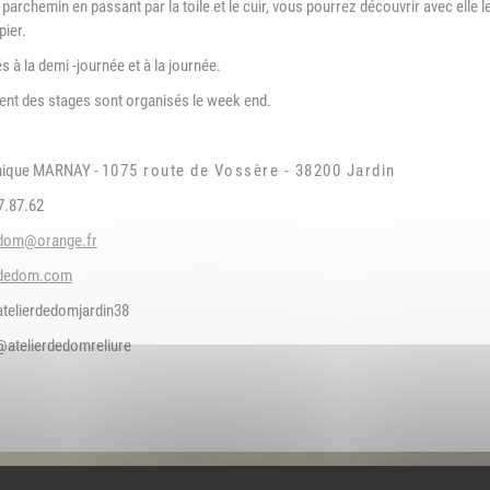
parchemin en passant par la toile et le cuir, vous pourrez découvrir avec elle l
Association Trait
ieu d'accueil
pier.
d'Union - Service de
nfants-parents
médiation familiale
LAEP)
 à la demi -journée et à la journée.
nt des stages sont organisés le week end.
udothèques -
udomobile
nique MARNAY -
1075 route de Vossère -
38200 Jardin
ériscolaire
97.87.62
ôle petite enfance
edom@orange.fr
ransports Scolaires
rdedom.com
atelierdedomjardin38
@atelierdedomreliure