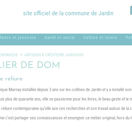
site officiel de la commune de Jardin
fance et jeunesse
Santé et social
Culture et loisirs
Pa
ssistantes
ADMR
Bibliothèque
B
CONOMIQUE
ARTISANS & CRÉATEURS JARDINOIS
aternelles ou
Municipale
c
LIER DE DOM
CCAS
amiliales
Équipements
H
e reliure
Centres sociaux
entre de loisirs
communaux
M
usical - MUSICAVI
ue Marnay installée depuis 3 ans sur les collines de Jardin et y a installé son a
Logement
Nos associations &
P
cole élémentaire
syndicats
is plus de quarante ans, elle se passionne pour les livres, le beau geste et le m
Médical et
Marc Lentillon"
a reliure contemporaine qu’elle axe ces recherches et son travail autour de la 
paramédical
P
cole maternelle "Le
ime c’est partager ses connaissances et enseigner ce métier original, hors du t
SSIAD
S
etit Prince"
g