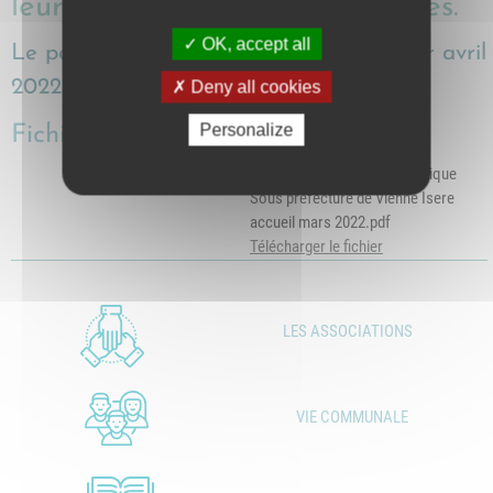
leurs démarches administratives.
OK, accept all
Le poste est à pourvoir à compter du 1er avril
2022.
Deny all cookies
Personalize
Fichiers
Offre volontariat Service Civique
Sous prefecture de Vienne Isere
accueil mars 2022.pdf
Télécharger le fichier
LES ASSOCIATIONS
VIE COMMUNALE