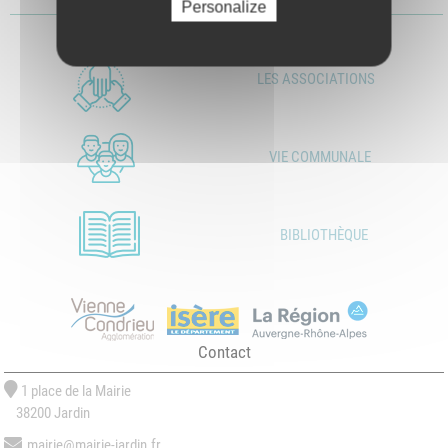
Télécharger le fichier
Personalize
LES ASSOCIATIONS
VIE COMMUNALE
BIBLIOTHÈQUE
Contact
1 place de la Mairie
38200 Jardin
mairie@mairie-jardin.fr