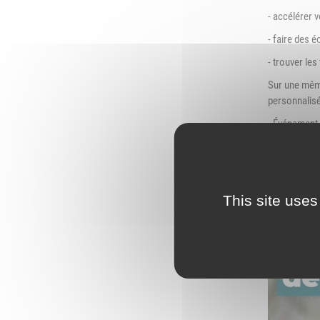
L
- accélérer v
Emploi
e
- faire des 
(
Publications
- trouver le
L
Location de salles
Sur une même
L
personnalis
Services entre
P
- Événement g
jardinois
https://ser
P
Tarifs communaux
T
This site uses