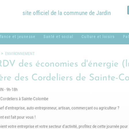
site officiel de la commune de Jardin
fance et jeunesse
Santé et social
Culture et loisirs
Pa
ssistantes
ADMR
Bibliothèque
B
ENVIRONNEMENT
aternelles ou
Municipale
c
RDV des économies d'énergie (l
CCAS
amiliales
Équipements
H
ière des Cordeliers de Sainte-C
Centres sociaux
entre de loisirs
communaux
M
usical - MUSICAVI
Logement
N - 9h-18h
Nos associations &
P
cole élémentaire
syndicats
 Cordeliers à Sainte-Colombe
Médical et
Marc Lentillon"
paramédical
P
ef d'entreprise, auto-entrepreneur, artisan, commerçant ou agriculteur ?
cole maternelle "Le
t est fait pour vous !
SSIAD
S
etit Prince"
g
ent votre entreprise et votre secteur d'activité, profitez de cette journée pour