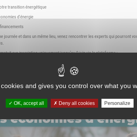
Association Trait
ieu d'accueil
otre transition énergétique
d'Union - Service de
nfants-parents
médiation familiale
économies d'énergie
LAEP)
s financements
udothèques -
 journée et dans un même lieu, venez rencontrer les experts qui pourront vous
udomobile
és.
ériscolaire
ratuit sur inscription uniquement jusqu’au 9 juin via la plateforme :
ver.matchmaking-studio.com/fr/RdvEconomiesEnergies
ôle petite enfance
ransports Scolaires
 cookies and gives you control over what you w
OK, accept all
Deny all cookies
Personalize