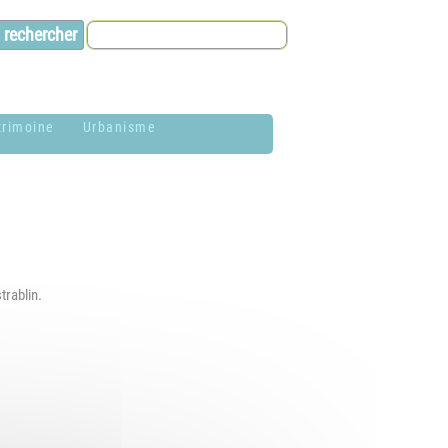
trimoine
Urbanisme
lason de la
Contacts et infos
ommune
Environnement
istoire
Dossier P.L.U. -
aires de Jardin
Approuvé le 18
trablin.
décembre 2018
hotothèque
P.L.U. -
lan du village
Réglementation et
généralités
ituation
éographique
PLUi (Plan Local