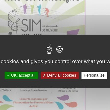
Association Trait
ieu d'accueil
d'Union - Service de
nfants-parents
médiation familiale
LAEP)
udothèques -
udomobile
ériscolaire
ôle petite enfance
 cookies and gives you control over what you w
ransports Scolaires
OK, accept all
Deny all cookies
Personalize