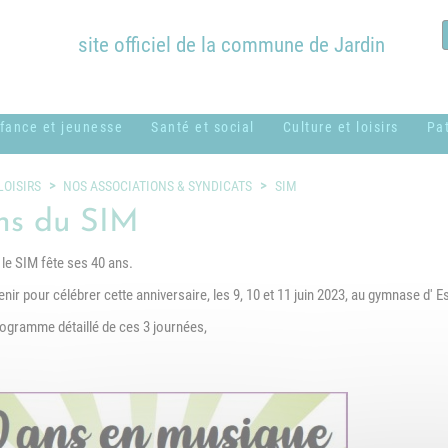
site officiel de la commune de Jardin
fance et jeunesse
Santé et social
Culture et loisirs
Pa
ssistantes
ADMR
Bibliothèque
B
LOISIRS
NOS ASSOCIATIONS & SYNDICATS
SIM
aternelles ou
Municipale
c
ns du SIM
CCAS
amiliales
Équipements
H
 le SIM fête ses 40 ans.
Centres sociaux
entre de loisirs
communaux
M
usical - MUSICAVI
enir pour célébrer cette anniversaire, les 9, 10 et 11 juin 2023, au gymnase d' Es
Logement
Nos associations &
 programme détaillé de ces 3 journées,
P
cole élémentaire
syndicats
Médical et
Marc Lentillon"
paramédical
P
cole maternelle "Le
SSIAD
S
etit Prince"
g