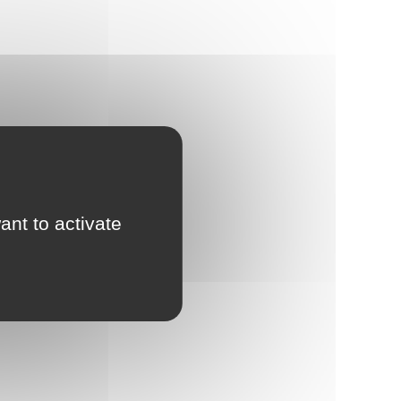
d'Urbanisme
intercommunal)
Risques Majeurs
Taxes
Voirie
ant to activate