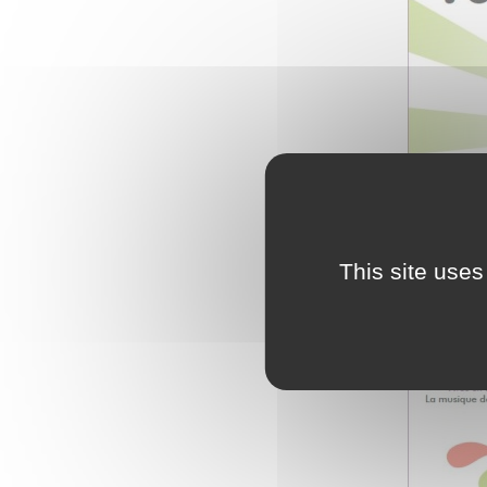
L
Emploi
e
(
Publications
L
Location de salles
L
Services entre
P
jardinois
P
Tarifs communaux
This site uses
T