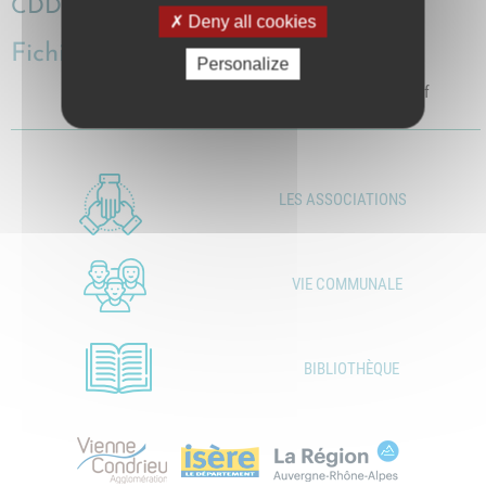
CDD de 3 ans
Deny all cookies
Fichiers
Personalize
affiche contractuels 2023.pdf
Télécharger le fichier
LES ASSOCIATIONS
VIE COMMUNALE
BIBLIOTHÈQUE