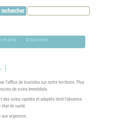
trimoine
Urbanisme
lason de la
Contacts et infos
ommune
 !
Environnement
istoire
r l’afflux de touristes sur notre territoire. Plus
Dossier P.L.U. -
besoins de soins immédiats.
aires de Jardin
Approuvé le 18
décembre 2018
ert des soins rapides et adaptés dont l'absence
hotothèque
r état de santé.
P.L.U. -
e aux urgences.
lan du village
Réglementation et
généralités
ituation
éographique
PLUi (Plan Local