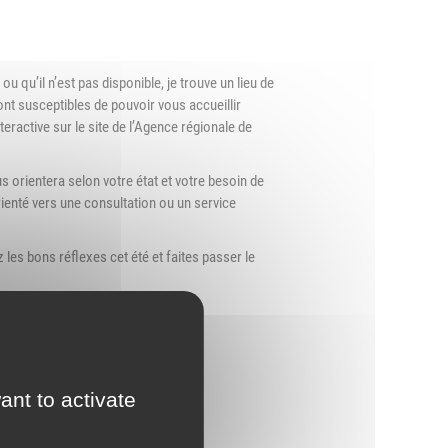
d'Urbanisme
intercommunal)
Risques Majeurs
ou qu’il n’est pas disponible, je trouve un lieu de
nt susceptibles de pouvoir vous accueillir
Taxes
eractive sur le site de l’Agence régionale de
Voirie
s orientera selon votre état et votre besoin de
ienté vers une consultation ou un service
les bons réflexes cet été et faites passer le
ant to activate