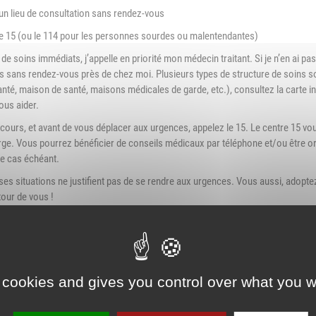
Association Trait
ieu d'accueil
 un lieu de consultation sans rendez-vous
d'Union - Service de
nfants-parents
 le 15 (ou le 114 pour les personnes sourdes ou malentendantes)
médiation familiale
LAEP)
n de soins immédiats, j’appelle en priorité mon médecin traitant. Si je n’en ai pas 
udothèques -
s sans rendez-vous près de chez moi. Plusieurs types de structure de soins so
udomobile
anté, maison de santé, maisons médicales de garde, etc.), consultez la carte int
ous aider.
ériscolaire
ecours, et avant de vous déplacer aux urgences, appelez le 15. Le centre 15 vou
rge. Vous pourrez bénéficier de conseils médicaux par téléphone et/ou être or
ôle petite enfance
le cas échéant.
ransports Scolaires
s situations ne justifient pas de se rendre aux urgences. Vous aussi, adoptez 
our de vous !
mations sur le site internet de l’ARS Auvergne-Rhône-Alpes :
.auvergne-rhone-alpes.ars.sante.fr/les-urgences-cest-pas-une-evidence
 cookies and gives you control over what you w