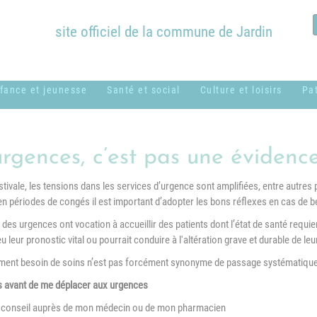
site officiel de la commune de Jardin
fance et jeunesse
Santé et social
Culture et loisirs
Pa
ssistantes
ADMR
Bibliothèque
B
aternelles ou
Municipale
c
rgences, c’est pas une évidence
CCAS
amiliales
Équipements
H
tivale, les tensions dans les services d’urgence sont amplifiées, entre autres pa
Centres sociaux
entre de loisirs
communaux
en périodes de congés il est important d’adopter les bons réflexes en cas de 
M
usical - MUSICAVI
Logement
Nos associations &
 des urgences ont vocation à accueillir des patients dont l’état de santé requi
P
cole élémentaire
syndicats
eu leur pronostic vital ou pourrait conduire à l'altération grave et durable de leu
Médical et
Marc Lentillon"
ement besoin de soins n’est pas forcément synonyme de passage systématiqu
paramédical
P
cole maternelle "Le
s avant de me déplacer aux urgences
SSIAD
S
etit Prince"
s conseil auprès de mon médecin ou de mon pharmacien
g