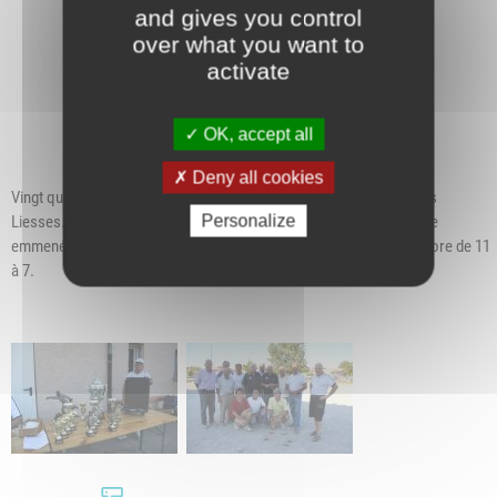
and gives you control
over what you want to
activate
OK, accept all
Deny all cookies
Vingt quadrettes ont bataillé ferme sur le boulodrome du stade des
Personalize
Liesses. La finale a opposé la quadrette de Raymond Berger à celle
emmenée par Daniel Mollard. Raymond Berger l’emporte sur le score de 11
à 7.