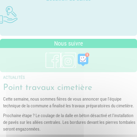
Photothèque
Dossier P.L.U. - Approuvé le 18
Ludothèques - Ludomobile
Association Trait d'Union - Service
Tarifs communaux
décembre 2018
Plan du village
de médiation familiale
Périscolaire
P.L.U. - Réglementation et
Situation géographique
Pôle petite enfance
généralités
Transports Scolaires
PLUi (Plan Local d'Urbanisme
Nous suivre
intercommunal)
Risques Majeurs
Taxes
Voirie
ACTUALITÉS
Point travaux cimetière
Cette semaine, nous sommes fières de vous annoncer que l'équipe
technique de la commune a finalisé les travaux préparatoires du cimetière.
Prochaine étape ? Le coulage de la dalle en béton désactivé et l'installation
de pavés sur les allées centrales. Les bordures devant les pierres tombales
seront engazonnées.