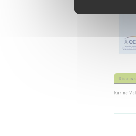
Discuss
Karine Val