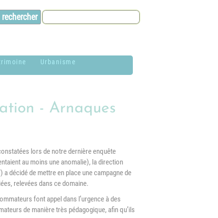
trimoine
Urbanisme
lason de la
Contacts et infos
ommune
tion - Arnaques
Environnement
istoire
Dossier P.L.U. -
aires de Jardin
Approuvé le 18
constatées lors de notre dernière enquête
décembre 2018
hotothèque
ntaient au moins une anomalie), la direction
P.L.U. -
) a décidé de mettre en place une campagne de
lan du village
Réglementation et
iées, relevées dans ce domaine.
généralités
nsommateurs font appel dans l’urgence à des
ituation
ateurs de manière très pédagogique, afin qu’ils
éographique
PLUi (Plan Local