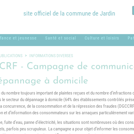
site officiel de la commune de Jardin
fance et jeunesse
Santé et social
Culture et loisirs
Pa
ssistantes
ADMR
Bibliothèque
B
UBLICATIONS
INFORMATIONS DIVERSES
aternelles ou
Municipale
c
RF - Campagne de communica
CCAS
amiliales
Équipements
H
épannage à domicile
Centres sociaux
entre de loisirs
communaux
M
usical - MUSICAVI
Logement
du nombre toujours important de plaintes reçues et du nombre d’infractions 
Nos associations &
P
s le secteur du dépannage à domicile (64% des établissements contrôlés prése
cole élémentaire
syndicats
Médical et
la concurrence, de la consommation et de la répression des fraudes (DGCCRF
Marc Lentillon"
paramédical
P
ion et d’information des consommateurs sur les arnaques particulièrement var
cole maternelle "Le
e, fuite d’eau, panne d’électricité, les situations sont nombreuses où des co
SSIAD
S
etit Prince"
ls, parfois peu scrupuleux. La campagne a pour objet d’informer les consomm
g