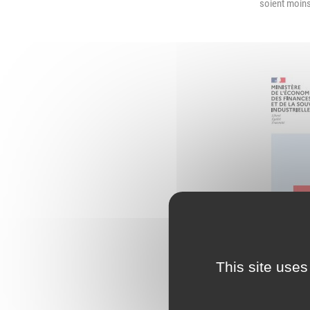
soient moins
L
Emploi
e
(
Publications
L
Location de salles
L
Services entre
P
jardinois
P
Tarifs communaux
T
This site uses