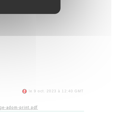
le 9 oct. 2023 à 12:40 GMT
ge-adom-print.pdf