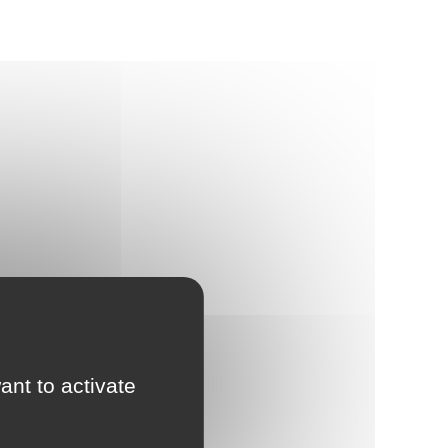
d'Urbanisme
intercommunal)
Risques Majeurs
Taxes
Voirie
ant to activate