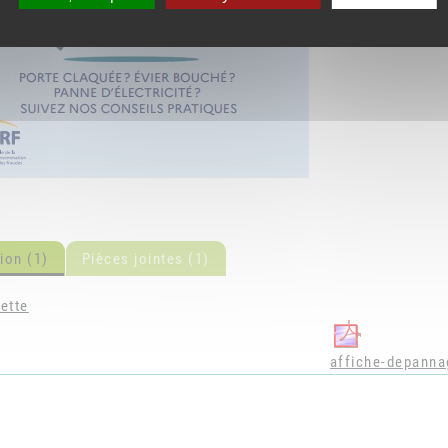
ion (1)
Pièces jointes (1)
ette
affiche-depanna