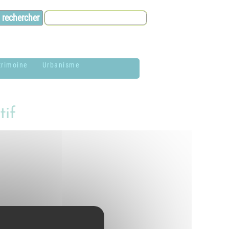
trimoine
Urbanisme
lason de la
Contacts et infos
ommune
tif
Environnement
istoire
Dossier P.L.U. -
aires de Jardin
Approuvé le 18
décembre 2018
hotothèque
P.L.U. -
lan du village
Réglementation et
généralités
ituation
éographique
PLUi (Plan Local