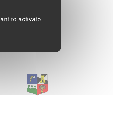
d'Urbanisme
intercommunal)
e habitats collectifs VF pages.pdf
ant to activate
r
Risques Majeurs
Taxes
E
Voirie