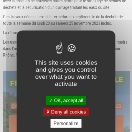
avec la création de nouvelles dalles béton pour le stockage de bennes de
déchets et la sécurisation d’un ouvrage traitant les eaux du site.
Ces travaux nécessiteront la fermeture exceptionnelle de la déchèterie
toute la semaine du lundi 20 au samedi 25 novembre 2023 inclus.
La réouverture est prévue le lundi 27 novembre 2023 à 8h00.
Les usagers sont invités à anticiper/reporter leurs apports ou à se rendre
dans l’une des 4 autres déchèteries du territoire (Ampuis, Chasse-sur-
Rhône, Pont-Évêque et Villette-de-Vienne).
This site uses cookies
and gives you control
over what you want to
activate
OK, accept all
Deny all cookies
Personalize