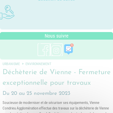
Photothèque
Dossier P.L.U. - Approuvé le 18
Ludothèques - Ludomobile
Association Trait d'Union - Service
Tarifs communaux
décembre 2018
Plan du village
de médiation familiale
Périscolaire
P.L.U. - Réglementation et
Situation géographique
Pôle petite enfance
généralités
Transports Scolaires
PLUi (Plan Local d'Urbanisme
Nous suivre
intercommunal)
Risques Majeurs
Taxes
Voirie
URBANISME
ENVIRONNEMENT
Déchèterie de Vienne - Fermeture
exceptionnelle pour travaux
Du 20 au 25 novembre 2023
Soucieuse de moderniser et de sécuriser ses équipements, Vienne
Condrieu Agglomération effectue des travaux sur la déchèterie de Vienne