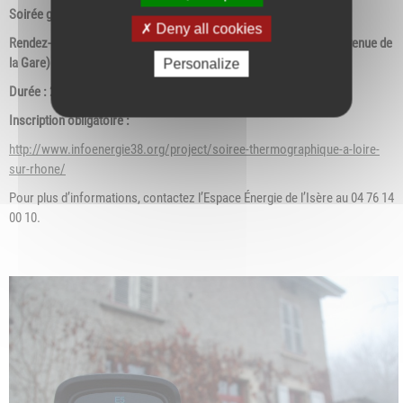
Soirée gratuite, réservée aux habitants de l’Agglo.
Deny all cookies
Rendez-vous à 18h, à la salle de la Gare de Loire-sur-Rhône (59, avenue de
la Gare)
Personalize
Durée : 2h.
Inscription obligatoire :
http://www.infoenergie38.org/project/soiree-thermographique-a-loire-
sur-rhone/
Pour plus d’informations, contactez l’Espace Énergie de l’Isère au 04 76 14
00 10.