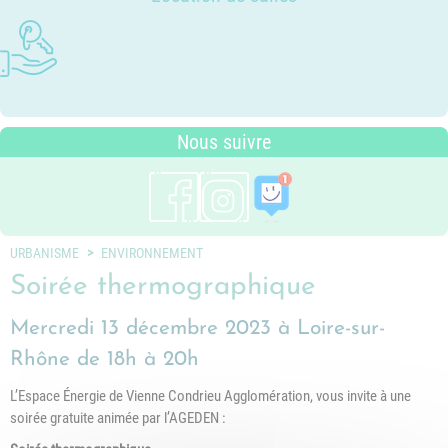
Photothèque
Dossier P.L.U. - Approuvé le 18
Ludothèques - Ludomobile
Association Trait d'Union - Service
Tarifs communaux
décembre 2018
Plan du village
de médiation familiale
Périscolaire
P.L.U. - Réglementation et
Situation géographique
Pôle petite enfance
généralités
Transports Scolaires
PLUi (Plan Local d'Urbanisme
Nous suivre
intercommunal)
Risques Majeurs
Taxes
Voirie
URBANISME
ENVIRONNEMENT
Soirée thermographique
Mercredi 13 décembre 2023 à Loire-sur-
Rhône de 18h à 20h
L’Espace Énergie de Vienne Condrieu Agglomération, vous invite à une
soirée gratuite animée par l’AGEDEN :