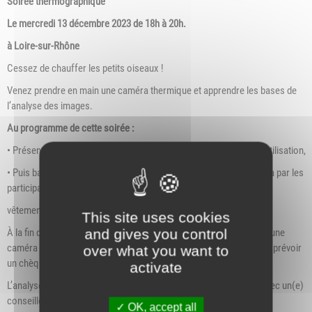
Soirée thermographique
Le mercredi 13 décembre 2023 de 18h à 20h.
à Loire-sur-Rhône
Cessez de chauffer les petits oiseaux !
Venez prendre en main une caméra thermique et apprendre les bases de
l’analyse des images.
Au programme de cette soirée :
• Présentation générale de la thermographie et de ses champs d’utilisation,
• Puis balade en groupe sur la commune, et utilisation de la caméra par les
participants (prévoir des
vêtements chauds).
This site uses cookies
and gives you control
À la fin de cet atelier, il sera possible de s’inscrire pour emprunter une
caméra thermique et pister les fuites de chaleur de son logement (prévoir
over what you want to
un chèque de caution).
activate
L’analyse des clichés collectés se fera ensuite sur rendez-vous avec un(e)
conseiller(e) de l’Espace Énergie.
OK, accept all