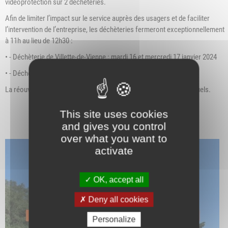
vidéoprotection sur 2 déchèteries.
Afin de limiter l’impact sur le service auprès des usagers et de faciliter
l’intervention de l’entreprise, les déchèteries fermeront exceptionnellement
à 11h au lieu de 12h30 :
• - Déchèterie de Villette-de-Vienne : mardi 16 et mercredi 17 janvier 2024
• - Déchèterie de Vienne : jeudi 18 et vendredi 19 janvier 2024
La réouverture est prévue l’après-midi à 13h30, aux horaires habituels.
This site uses cookies
and gives you control
over what you want to
activate
OK, accept all
Deny all cookies
Personalize