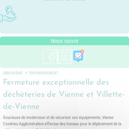
Photothèque
Dossier P.L.U. - Approuvé le 18
Ludothèques - Ludomobile
Association Trait d'Union - Service
Tarifs communaux
décembre 2018
Plan du village
de médiation familiale
Périscolaire
P.L.U. - Réglementation et
Situation géographique
Pôle petite enfance
généralités
Transports Scolaires
PLUi (Plan Local d'Urbanisme
Nous suivre
intercommunal)
Risques Majeurs
Taxes
Voirie
URBANISME
ENVIRONNEMENT
Fermeture exceptionnelle des
déchèteries de Vienne et Villette-
de-Vienne
Soucieuse de moderniser et de sécuriser ses équipements, Vienne
Condrieu Agglomération effectue des travaux pour le déploiement de la