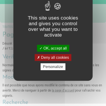
Nous suivre
intercommunal)
Risques Majeurs
Taxes
This site uses cookies
Voirie
and gives you control
TOUTES LES PAGES
over what you want to
Page inconnue (404)
activate
Désolé. La page demandée n'existe pas sur ce serveur
/article-3956-cochonaille-a-emporter
OK, accept all
Vérifiez l'adresse
Deny all cookies
Normalement nous préférons les caractères minuscules, et évitons les
Personalize
signes d'espacement
Modifiez vos signets
Il est possible que nous ayons modifié le contenu de ce site sans vous en
avertir. Merci de naviguer à partir de
la page d'accueil
pour rafraichir vos
signets.
Recherche