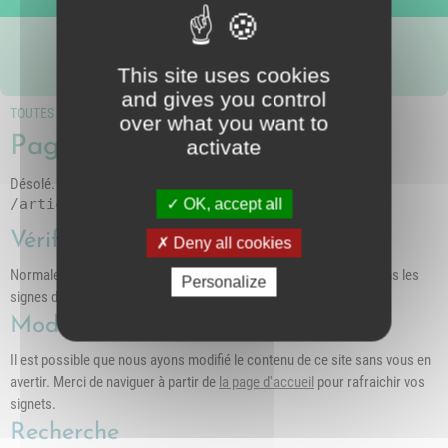
Nous suivre
intercommunal)
Risques Majeurs
Taxes
This site uses cookies
Voirie
and gives you control
TOUTES LES PAGES
over what you want to
Page inconnue (404)
activate
Désolé. La page demandée n'existe pas sur ce serveur
/article-3981-the-dansant
OK, accept all
Vérifiez l'adresse
Deny all cookies
Normalement nous préférons les caractères minuscules, et évitons les
Personalize
signes d'espacement
Modifiez vos signets
Il est possible que nous ayons modifié le contenu de ce site sans vous en
avertir. Merci de naviguer à partir de
la page d'accueil
pour rafraichir vos
signets.
Recherche