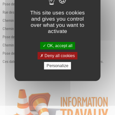
Pose de l’enrobé le 22/07
This site uses cookies
Rue des Anciens Combattant : travaux le 22-23/07
and gives you control
Chemin de la Suze (reprise des trous) : travaux le 24/07
over what you want to
Chemin du Bois : travaux préparatoires le 24-25/07
activate
Pose de l’enrobé le 29/07
Chemin de la Suze : travaux préparatoires le 25-26/07
OK, accept all
Pose de l’enrobé le 29/07
Deny all cookies
Ces dates peuvent être soumises à décalage s’il y a des intempéries.
Personalize