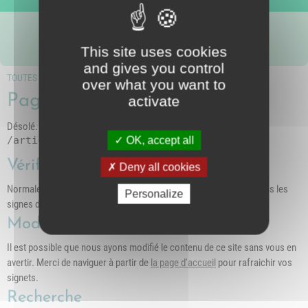
Nous suivre
intercommunal)
Risques Majeurs
Taxes
This site uses cookies
Voirie
and gives you control
TOUTES LES PAGES
over what you want to
Page inconnue (404)
activate
Désolé. La page demandée n'existe pas sur ce serveur
/article-4131-concert-gospel
OK, accept all
Vérifiez l'adresse
Deny all cookies
Normalement nous préférons les caractères minuscules, et évitons les
Personalize
signes d'espacement
Modifiez vos signets
Il est possible que nous ayons modifié le contenu de ce site sans vous en
avertir. Merci de naviguer à partir de
la page d'accueil
pour rafraichir vos
signets.
Recherche