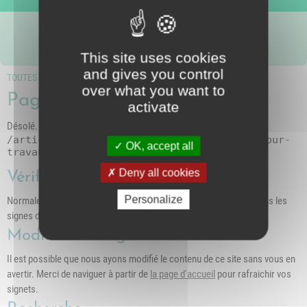
Nous suivre
intercommunal)
Risques Majeurs
Taxes
This site uses cookies
Voirie
and gives you control
TOUTES LES PAGES
over what you want to
Page inconnue (404)
activate
Désolé. La page demandée n'existe pas sur ce serveur
/article-4137-enedis-coupures-de-courant-pour-
OK, accept all
travaux
Deny all cookies
Vérifiez l'adresse
Personalize
Normalement nous préférons les caractères minuscules, et évitons les
signes d'espacement
Modifiez vos signets
Il est possible que nous ayons modifié le contenu de ce site sans vous en
avertir. Merci de naviguer à partir de
la page d'accueil
pour rafraichir vos
signets.