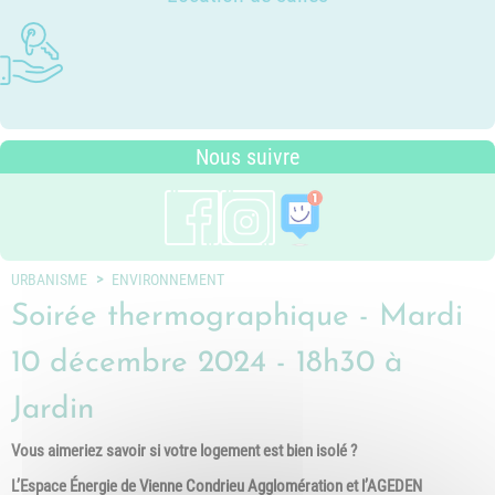
Photothèque
Dossier P.L.U. - Approuvé le 18
Ludothèques - Ludomobile
Association Trait d'Union - Service
Tarifs communaux
décembre 2018
Plan du village
de médiation familiale
Périscolaire
P.L.U. - Réglementation et
Situation géographique
Pôle petite enfance
généralités
Transports Scolaires
PLUi (Plan Local d'Urbanisme
Nous suivre
intercommunal)
Risques Majeurs
Taxes
Voirie
URBANISME
ENVIRONNEMENT
Soirée thermographique - Mardi
10 décembre 2024 - 18h30 à
Jardin
Vous aimeriez savoir si votre logement est bien isolé ?
L’Espace Énergie de Vienne Condrieu Agglomération et l’AGEDEN