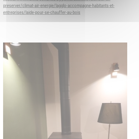
preserver/climat-air-energie/lagglo-accompagne-habitants-et-
entreprises/laide-pour-se-chauffer-au-bois