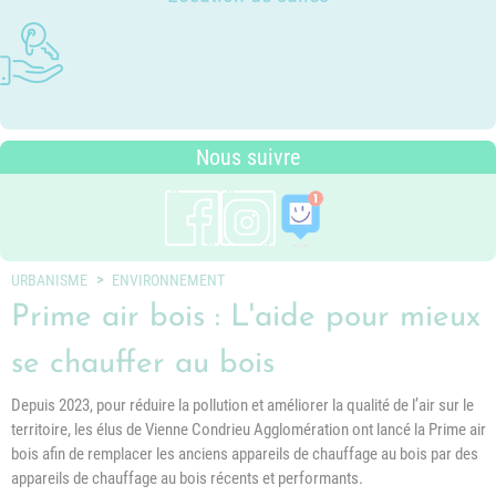
Photothèque
Dossier P.L.U. - Approuvé le 18
Ludothèques - Ludomobile
Association Trait d'Union - Service
Tarifs communaux
décembre 2018
Plan du village
de médiation familiale
Périscolaire
P.L.U. - Réglementation et
Situation géographique
Pôle petite enfance
généralités
Transports Scolaires
PLUi (Plan Local d'Urbanisme
Nous suivre
intercommunal)
Risques Majeurs
Taxes
Voirie
URBANISME
ENVIRONNEMENT
Prime air bois : L'aide pour mieux
se chauffer au bois
Depuis 2023, pour réduire la pollution et améliorer la qualité de l’air sur le
territoire, les élus de Vienne Condrieu Agglomération ont lancé la Prime air
bois afin de remplacer les anciens appareils de chauffage au bois par des
appareils de chauffage au bois récents et performants.