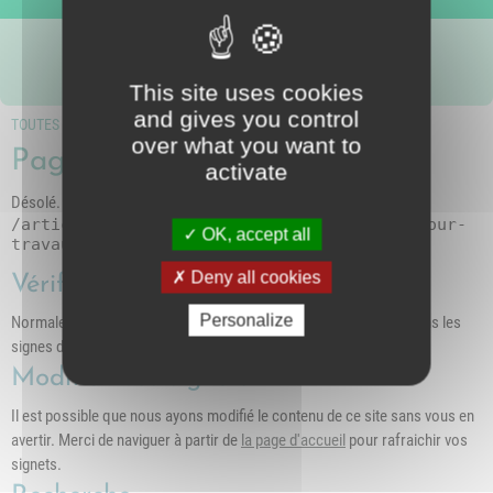
Nous suivre
intercommunal)
Risques Majeurs
Taxes
This site uses cookies
Voirie
and gives you control
TOUTES LES PAGES
over what you want to
Page inconnue (404)
activate
Désolé. La page demandée n'existe pas sur ce serveur
/article-4159-enedis-coupures-de-courant-pour-
OK, accept all
travaux
Deny all cookies
Vérifiez l'adresse
Personalize
Normalement nous préférons les caractères minuscules, et évitons les
signes d'espacement
Modifiez vos signets
Il est possible que nous ayons modifié le contenu de ce site sans vous en
avertir. Merci de naviguer à partir de
la page d'accueil
pour rafraichir vos
signets.